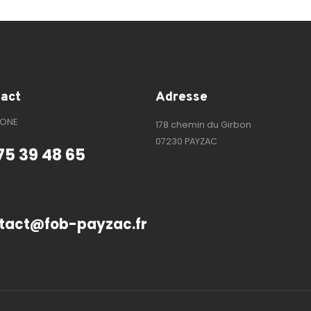
act
Adresse
HONE
178 chemin du Girbon
07230 PAYZAC
75 39 48 65
tact@fob-payzac.fr