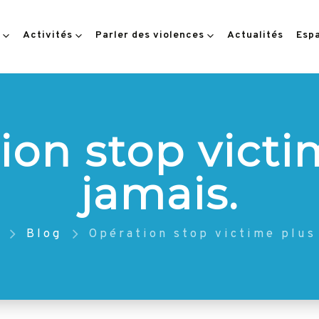
Activités
Parler des violences
Actualités
Esp
ion stop victi
jamais.
Blog
Opération stop victime plus