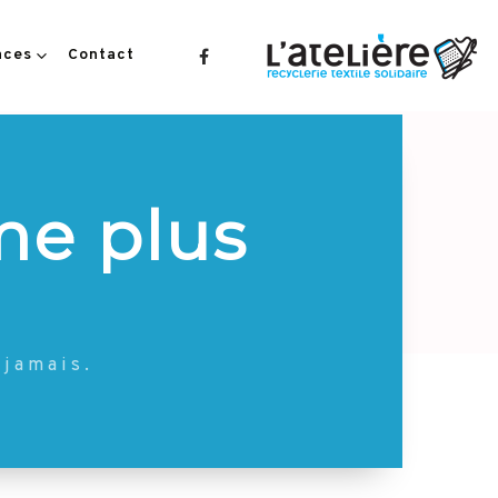
aces
Contact
me plus
 jamais.