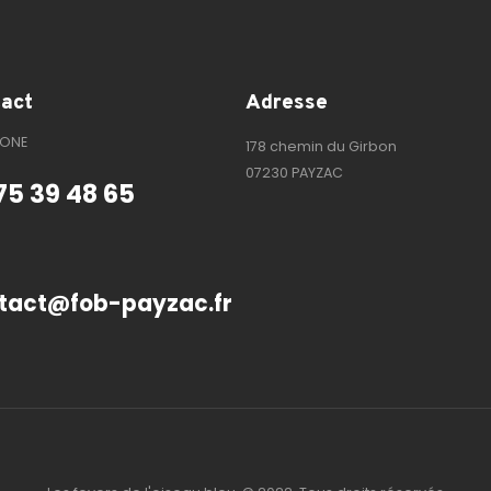
act
Adresse
HONE
178 chemin du Girbon
07230 PAYZAC
75 39 48 65
tact@fob-payzac.fr